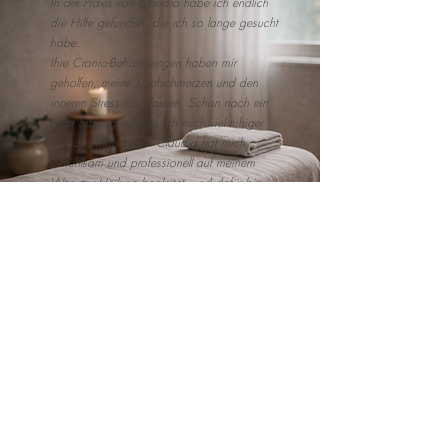
In der Praxis von Claudia habe ich endlich
die Hilfe gefunden, die ich so lange gesucht
habe.
Ihre Cranio-Behandlungen haben mir
geholfen, meine Kopfschmerzen und den
inneren Stress loszulassen. Schon nach ein
paar Sitzungen fühlte ich mich viel ruhiger
und ausgeglichener. Claudia hat mich
einfühlsam und professionell auf meinem
Weg zur Heilung begleitet, und dafür bin
ich sehr dankbar.
Rückmeldung einer Klientin (anonymisiert)
Praxis für Craniosacrale Biodynamik
und Persönlichkeitsentwicklung
Claudia Ledl
Dipl. Craniosacral Praktikerin
Dipl. Lebens- und Sozialberaterin