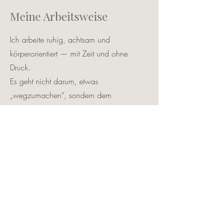
Meine Arbeitsweise
Ich arbeite ruhig, achtsam und
körperorientiert — mit Zeit und ohne
Druck.
Es geht nicht darum, etwas
„wegzumachen“, sondern dem
Nervensystem wieder Sicherheit und
Orientierung zu geben.
Praxis für Craniosacrale Biodynamik
und Persönlichkeitsentwicklung
Claudia Ledl